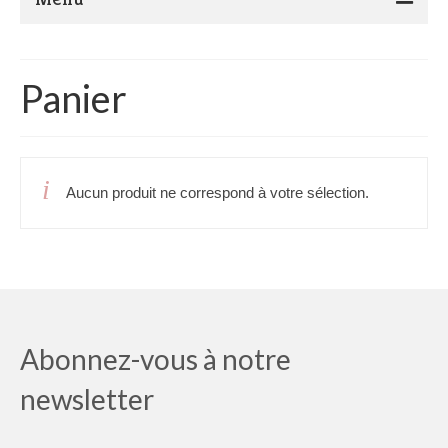
Présentation de Marocadia and Co
Panier
Actualité
Ateliers Tricot crochet
Le Blog…
Aucun produit ne correspond à votre sélection.
Boutique
Contact
Abonnez-vous à notre
newsletter