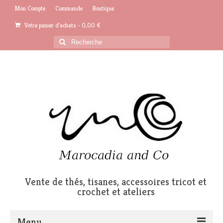
Mon Compte
Commande
Boutique
Votre panier d'achats
-
0,00
€
Rechercher
:
Vente de thés, tisanes, accessoires tricot et
crochet et ateliers
Menu