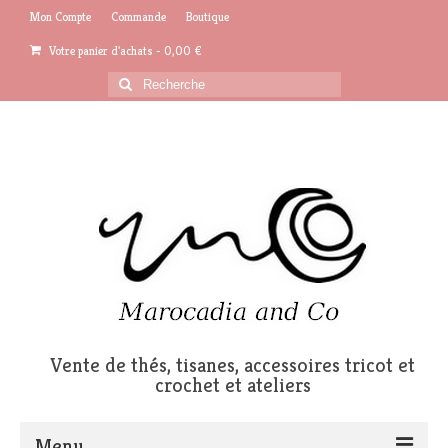
Mon Compte
Commande
Boutique
Votre panier d'achats
-
0,00
€
Rechercher
:
Vente de thés, tisanes, accessoires tricot et
crochet et ateliers
Menu