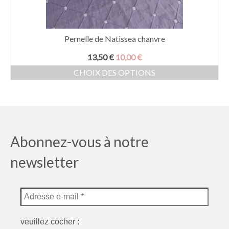
Pernelle de Natissea chanvre
Le
Le
13,50
€
10,00
€
prix
prix
CHOIX DES OPTIONS
initial
actuel
Ce
était :
est :
produit
13,50 €.
10,00 €.
a
plusieurs
variations.
Les
Abonnez-vous à notre
options
peuvent
newsletter
être
choisies
sur
la
page
du
veuillez cocher :
produit