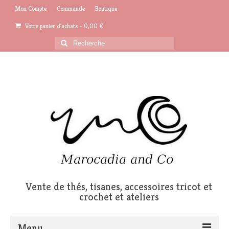
Mon Compte
Commande
Boutique
Votre panier d'achats
-
0,00
€
Rechercher
:
Vente de thés, tisanes, accessoires tricot et
crochet et ateliers
Menu