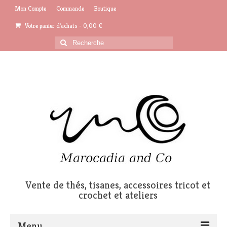
Mon Compte
Commande
Boutique
Votre panier d'achats
-
0,00
€
Rechercher
:
Vente de thés, tisanes, accessoires tricot et
crochet et ateliers
Menu