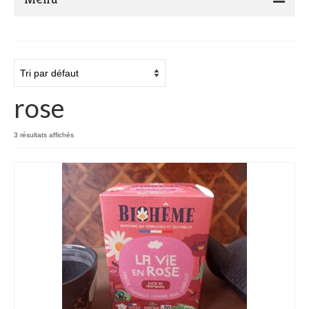
Présentation de Marocadia and Co
Actualité
Ateliers Tricot crochet
rose
Le Blog…
3 résultats affichés
Boutique
Contact