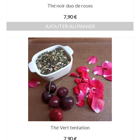
Thé noir duo de roses
7,90
€
AJOUTER AU PANIER
Thé Vert tentation
7,90
€