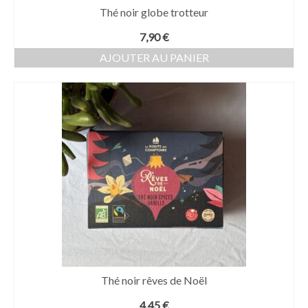
Thé noir globe trotteur
7,90
€
AJOUTER AU PANIER
Thé noir rêves de Noël
4,45
€