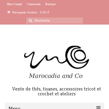
Mon Compte
Commande
Boutique
Votre panier d'achats
-
0,00
€
Rechercher
:
Vente de thés, tisanes, accessoires tricot et
crochet et ateliers
Menu