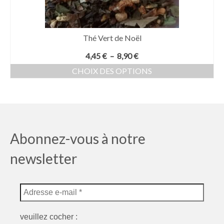
Thé Vert de Noël
Plage
4,45
€
–
8,90
€
de
CHOIX DES OPTIONS
prix :
Ce
4,45 €
produit
à
a
8,90 €
plusieurs
variations.
Les
Abonnez-vous à notre
options
peuvent
newsletter
être
choisies
sur
la
page
du
veuillez cocher :
produit