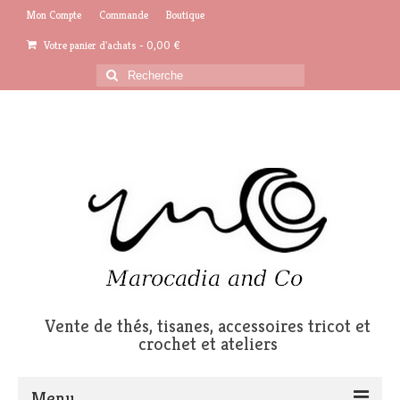
Mon Compte
Commande
Boutique
Votre panier d'achats
-
0,00
€
Rechercher
:
Vente de thés, tisanes, accessoires tricot et
crochet et ateliers
Menu