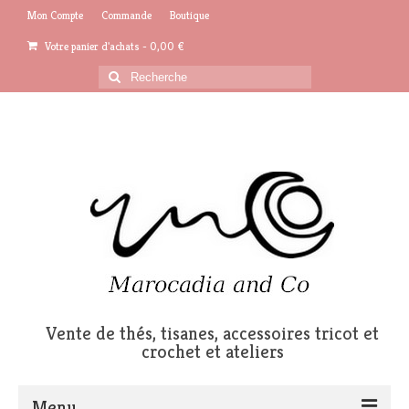
Mon Compte
Commande
Boutique
Votre panier d'achats
-
0,00
€
Rechercher
:
Vente de thés, tisanes, accessoires tricot et
crochet et ateliers
Menu