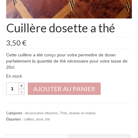
Cuillère dosette a thé
3,50
€
Cette cuillère a été conçu pour votre permettre de doser
parfaitement la quantité de thé nécessaire pour votre tasse de
20cl.
En stock
quantité
AJOUTER AU PANIER
de
Cuillère
dosette
a
Catégories :
Accessoires infusions
,
Thés, tisanes et rooibos
thé
Étiquettes :
cuillère
,
dose
,
thé