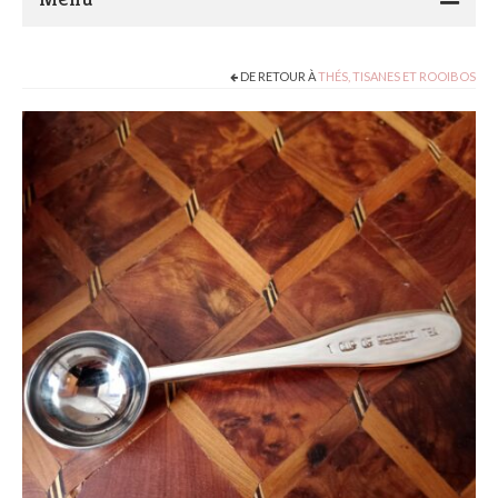
Présentation de Marocadia and Co
DE RETOUR À
THÉS, TISANES ET ROOIBOS
Actualité
Ateliers Tricot crochet
Le Blog…
Boutique
Contact