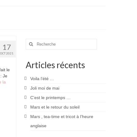
Rechercher
17
:
OCT 2021
Articles récents
ait le
: Je
Voila l’été …
e la
Joli moi de mai
C’est le printemps …
Mars et le retour du soleil
Mars , tea-time et tricot à l’heure
anglaise