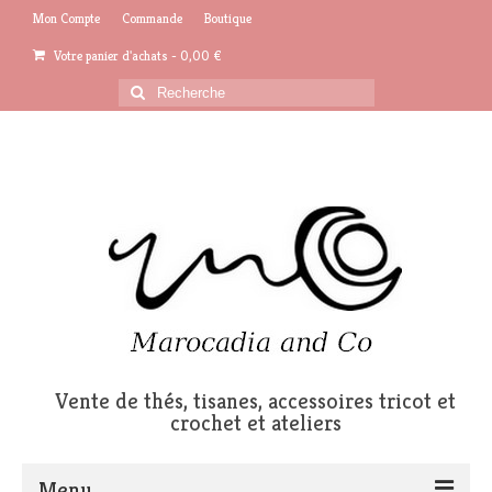
Mon Compte
Commande
Boutique
Votre panier d'achats
-
0,00
€
Rechercher
:
Vente de thés, tisanes, accessoires tricot et
crochet et ateliers
Menu