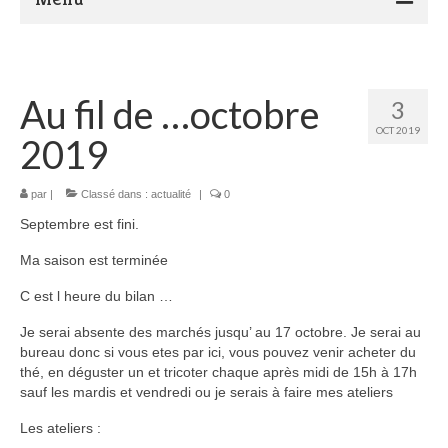
Présentation de Marocadia and Co
Actualité
Au fil de …octobre
3
OCT 2019
Ateliers Tricot crochet
2019
Le Blog…
par
|
Classé dans :
actualité
|
0
Boutique
Septembre est fini.
Contact
Ma saison est terminée
C est l heure du bilan …
Je serai absente des marchés jusqu’ au 17 octobre. Je serai au
bureau donc si vous etes par ici, vous pouvez venir acheter du
thé, en déguster un et tricoter chaque après midi de 15h à 17h
sauf les mardis et vendredi ou je serais à faire mes ateliers
Les ateliers :