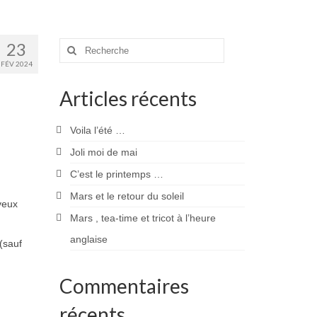
23
Rechercher
:
FÉV 2024
Articles récents
Voila l’été …
Joli moi de mai
C’est le printemps …
Mars et le retour du soleil
veux
Mars , tea-time et tricot à l’heure
anglaise
(sauf
Commentaires
récents