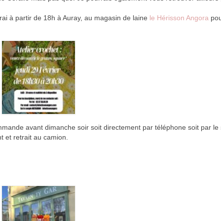
nirai à partir de 18h à Auray, au magasin de laine
le Hérisson Angora
pou
mande avant dimanche soir soit directement par téléphone soit par le 
 et retrait au camion.