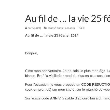
Au fil de … la vie 25 
par
Muriel
|
Classé dans :
conseils
|
0
Au fil de … la vie 25 février 2024
Bonjour,
C’est mon anniversaire. Je ne calcule plus mon âge. Le
blancs. Bref, la vieillerie prend de plus en plus ses ais
Pour l’occasion, je vous propose un
CODE RÉDUCTION
ceux en promos) sur mon site et sur le marché ce we
Sur le site code
ANNIV
(valable d’aujourd’hui à dimanch