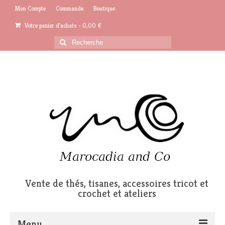
Mon Compte
Commande
Boutique
Votre panier d'achats
-
0,00
€
Rechercher
:
Vente de thés, tisanes, accessoires tricot et
crochet et ateliers
Menu