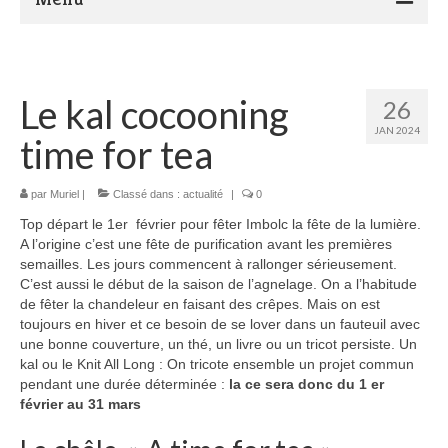
Présentation de Marocadia and Co
Actualité
Le kal cocooning
26
JAN 2024
Ateliers Tricot crochet
time for tea
Le Blog…
par
Muriel
|
Classé dans :
actualité
|
0
Boutique
Top départ le 1er février pour fêter Imbolc la fête de la lumière.
A l’origine c’est une fête de purification avant les premières
Contact
semailles. Les jours commencent à rallonger sérieusement.
C’est aussi le début de la saison de l’agnelage. On a l’habitude
de fêter la chandeleur en faisant des crêpes. Mais on est
toujours en hiver et ce besoin de se lover dans un fauteuil avec
une bonne couverture, un thé, un livre ou un tricot persiste. Un
kal ou le Knit All Long : On tricote ensemble un projet commun
pendant une durée déterminée :
la ce sera donc du 1 er
février au 31 mars