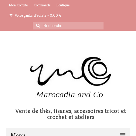
Mon Compte
Commande
Boutique
Votre panier d'achats
-
0,00
€
Rechercher
:
Vente de thés, tisanes, accessoires tricot et
crochet et ateliers
Menu