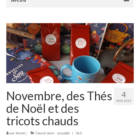
Présentation de Marocadia and Co
Actualité
Ateliers Tricot crochet
Le Blog…
Boutique
Contact
Novembre, des Thés
4
NOV 2025
de Noël et des
tricots chauds
par
Muriel
|
Classé dans :
actualité
|
0