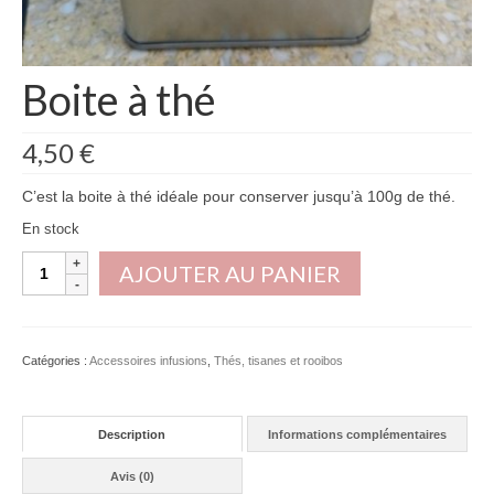
Boite à thé
4,50
€
C’est la boite à thé idéale pour conserver jusqu’à 100g de thé.
En stock
quantité
AJOUTER AU PANIER
de
Boite
à
thé
Catégories :
Accessoires infusions
,
Thés, tisanes et rooibos
Description
Informations complémentaires
Avis (0)