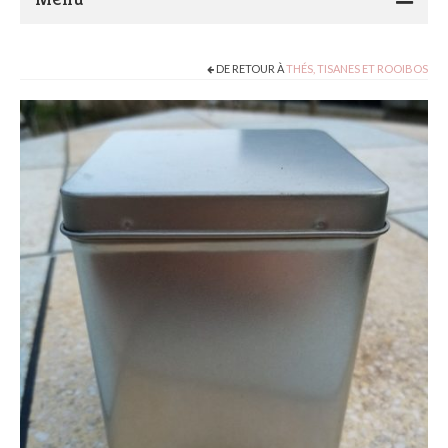
Présentation de Marocadia and Co
DE RETOUR À
THÉS, TISANES ET ROOIBOS
Actualité
Ateliers Tricot crochet
Le Blog…
Boutique
Contact