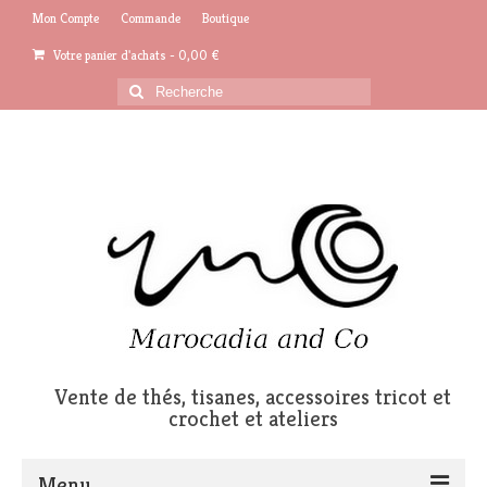
Mon Compte
Commande
Boutique
Votre panier d'achats
-
0,00
€
Rechercher
:
Vente de thés, tisanes, accessoires tricot et
crochet et ateliers
Menu