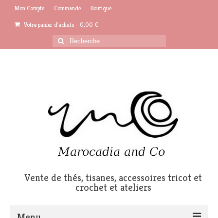
Mon Compte
Commande
Boutique
Votre panier d'achats
-
0,00
€
Rechercher
:
Vente de thés, tisanes, accessoires tricot et
crochet et ateliers
Menu